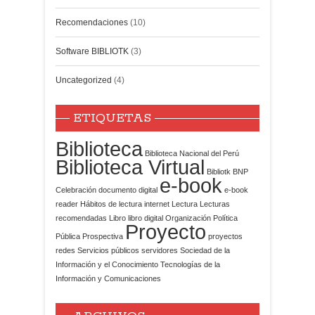
Recomendaciones
(10)
Software BIBLIOTK
(3)
Uncategorized
(4)
ETIQUETAS
Biblioteca
Biblioteca Nacional del Perú
Biblioteca Virtual
Bibliotk
BNP
e-book
Celebración
documento digital
e-book
reader
Hábitos de lectura
internet
Lectura
Lecturas
recomendadas
Libro
libro digital
Organización
Política
Proyecto
Pública
Prospectiva
proyectos
redes
Servicios públicos
servidores
Sociedad de la
Información y el Conocimiento
Tecnologías de la
Información y Comunicaciones