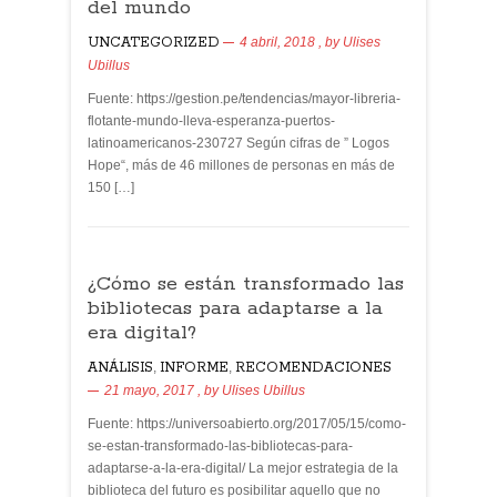
del mundo
UNCATEGORIZED
4 abril, 2018
, by
Ulises
Ubillus
Fuente: https://gestion.pe/tendencias/mayor-libreria-
flotante-mundo-lleva-esperanza-puertos-
latinoamericanos-230727 Según cifras de ” Logos
Hope“, más de 46 millones de personas en más de
150 […]
¿Cómo se están transformado las
bibliotecas para adaptarse a la
era digital?
ANÁLISIS
,
INFORME
,
RECOMENDACIONES
21 mayo, 2017
, by
Ulises Ubillus
Fuente: https://universoabierto.org/2017/05/15/como-
se-estan-transformado-las-bibliotecas-para-
adaptarse-a-la-era-digital/ La mejor estrategia de la
biblioteca del futuro es posibilitar aquello que no