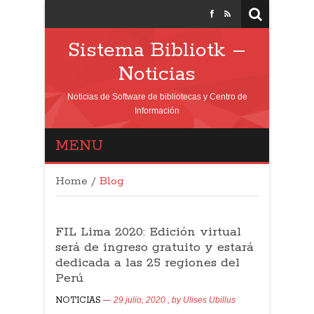
Sistema Bibliotk –
Noticias
Noticias de Software de bibliotecas y Centro de
Información
MENU
Home
/
Blog
FIL Lima 2020: Edición virtual
será de ingreso gratuito y estará
dedicada a las 25 regiones del
Perú
NOTICIAS
29 julio, 2020
, by
Ulises Ubillus