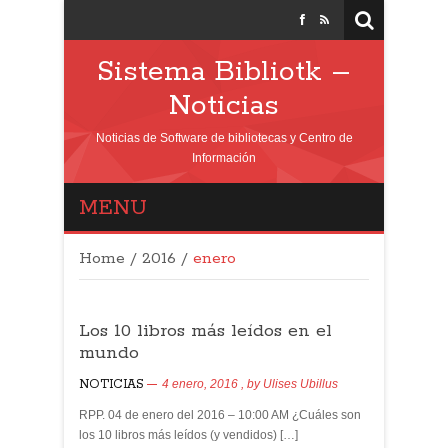
Sistema Bibliotk –
Noticias
Noticias de Software de bibliotecas y Centro de
Información
MENU
Home
/
2016
/
enero
Los 10 libros más leídos en el
mundo
NOTICIAS
4 enero, 2016
, by
Ulises Ubillus
RPP. 04 de enero del 2016 – 10:00 AM ¿Cuáles son
los 10 libros más leídos (y vendidos) […]