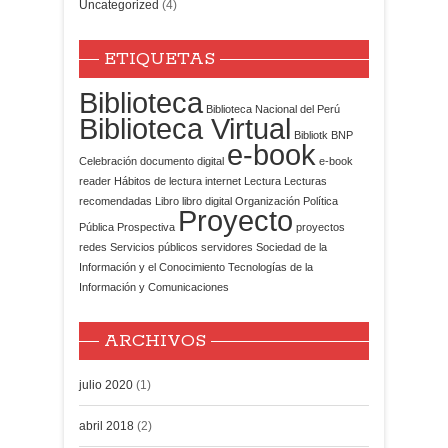
Uncategorized
(4)
ETIQUETAS
Biblioteca
Biblioteca Nacional del Perú
Biblioteca Virtual
Bibliotk
BNP
e-book
Celebración
documento digital
e-book
reader
Hábitos de lectura
internet
Lectura
Lecturas
recomendadas
Libro
libro digital
Organización
Política
Proyecto
Pública
Prospectiva
proyectos
redes
Servicios públicos
servidores
Sociedad de la
Información y el Conocimiento
Tecnologías de la
Información y Comunicaciones
ARCHIVOS
julio 2020
(1)
abril 2018
(2)