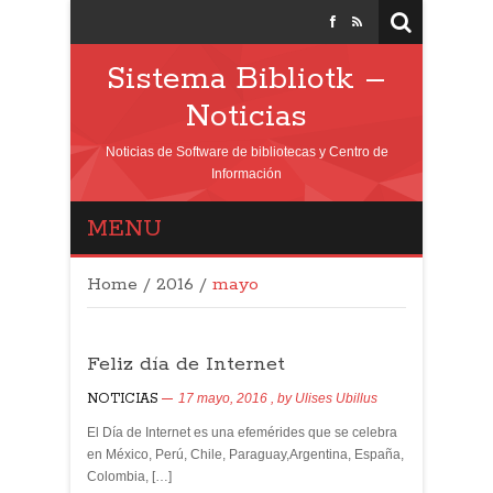
Sistema Bibliotk –
Noticias
Noticias de Software de bibliotecas y Centro de
Información
MENU
Home
/
2016
/
mayo
Feliz día de Internet
NOTICIAS
17 mayo, 2016
, by
Ulises Ubillus
El Día de Internet es una efemérides que se celebra
en México, Perú, Chile, Paraguay,Argentina, España,
Colombia, […]