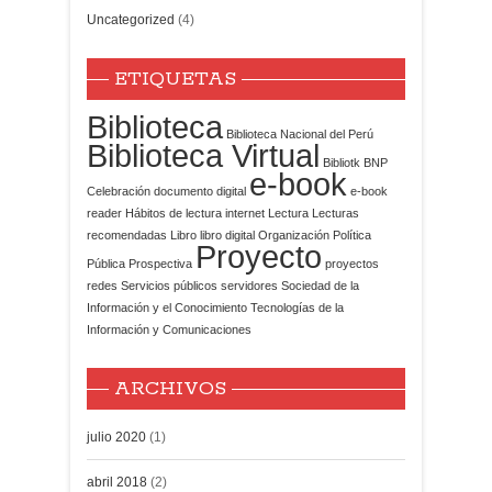
Uncategorized
(4)
ETIQUETAS
Biblioteca
Biblioteca Nacional del Perú
Biblioteca Virtual
Bibliotk
BNP
e-book
Celebración
documento digital
e-book
reader
Hábitos de lectura
internet
Lectura
Lecturas
recomendadas
Libro
libro digital
Organización
Política
Proyecto
Pública
Prospectiva
proyectos
redes
Servicios públicos
servidores
Sociedad de la
Información y el Conocimiento
Tecnologías de la
Información y Comunicaciones
ARCHIVOS
julio 2020
(1)
abril 2018
(2)