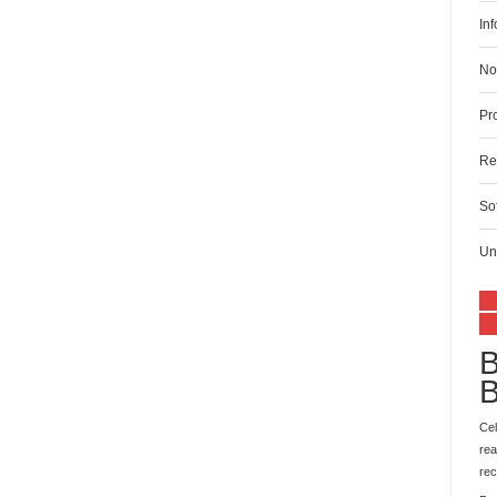
In
No
Pr
Re
So
Un
B
B
Cel
rea
re