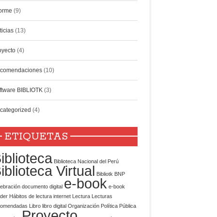
forme
(9)
ticias
(13)
oyecto
(4)
comendaciones
(10)
ftware BIBLIOTK
(3)
categorized
(4)
ETIQUETAS
iblioteca
Biblioteca Nacional del Perú
iblioteca Virtual
Bibliotk
BNP
e-book
ebración
documento digital
e-book
der
Hábitos de lectura
internet
Lectura
Lecturas
comendadas
Libro
libro digital
Organización
Política Pública
Proyecto