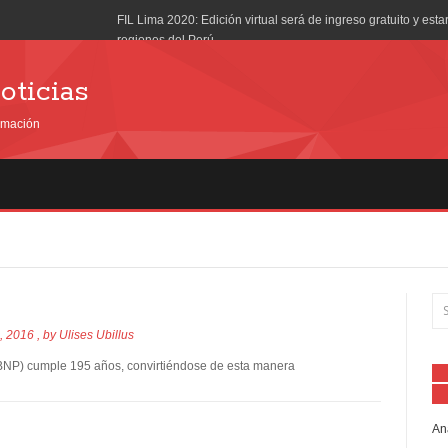
FIL Lima 2020: Edición virtual será de ingreso gratuito y est
regiones del Perú
¿Cuáles son los principales obstáculos para las industrias de
oticias
Barco “Logos Hope”, que alberga la librería flotante más gr
ormación
¿Cómo se están transformado las bibliotecas para adaptarse a
San Borja inaugura segunda edición de Feria del Libro
Librería de Lima ofrece libros a solo S/9.90
¿Cómo escoger un buen libro?
Pruebas PISA: ¿cuáles son los países que tienen la mejor 
, 2016
, by
Ulises Ubillus
cómo se ubica América Latina?
 (BNP) cumple 195 años, convirtiéndose de esta manera
BNP 195 años de fundación
Como cambiarán las bibliotecas hacia el año 2020
An