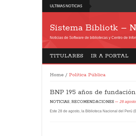
ULTIMAS NOTICIAS
Sistema Bibliotk – N
Noticias de Software de bibliotecas y Centro de Inf
TITULARES
IR A PORTAL
Home
/
Política Pública
BNP 195 años de fundación
NOTICIAS
,
RECOMENDACIONES
28 agosto
Este 28 de agosto, la Biblioteca Nacional del Perú