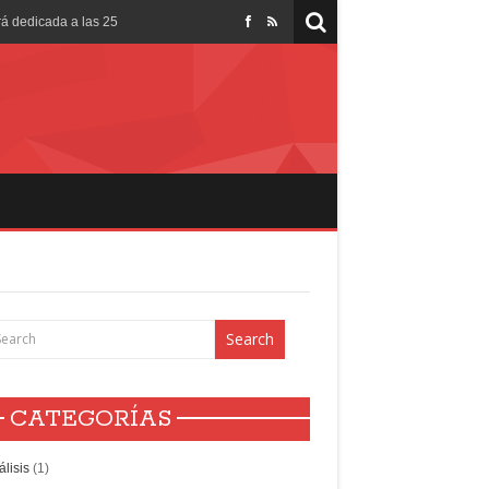
ará dedicada a las 25
 libros en el Perú?
ande del mundo
 la era digital?
educación del mundo? ¿Y
CATEGORÍAS
álisis
(1)