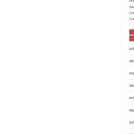
Pro
Ser
Co
Co
ju
ab
ma
ab
en
ag
ju