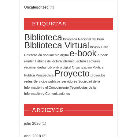
Uncategorized
(4)
ETIQUETAS
Biblioteca
Biblioteca Nacional del Perú
Biblioteca Virtual
Bibliotk
BNP
e-book
Celebración
documento digital
e-book
reader
Hábitos de lectura
internet
Lectura
Lecturas
recomendadas
Libro
libro digital
Organización
Política
Proyecto
Pública
Prospectiva
proyectos
redes
Servicios públicos
servidores
Sociedad de la
Información y el Conocimiento
Tecnologías de la
Información y Comunicaciones
ARCHIVOS
julio 2020
(1)
abril 2018
(2)