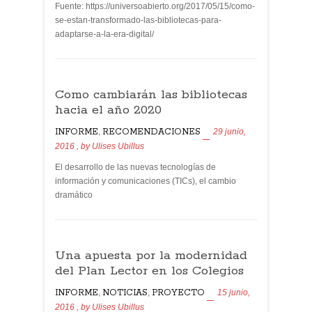
Fuente: https://universoabierto.org/2017/05/15/como-
se-estan-transformado-las-bibliotecas-para-
adaptarse-a-la-era-digital/
Como cambiarán las bibliotecas
hacia el año 2020
INFORME
,
RECOMENDACIONES
29 junio,
2016
, by
Ulises Ubillus
El desarrollo de las nuevas tecnologías de
información y comunicaciones (TICs), el cambio
dramático
Una apuesta por la modernidad
del Plan Lector en los Colegios
INFORME
,
NOTICIAS
,
PROYECTO
15 junio,
2016
, by
Ulises Ubillus