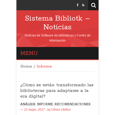
Sistema Bibliotk –
Noticias
Noticias de Software de bibliotecas y Centro de
Información
MENU
Home
/
Informe
¿Cómo se están transformado las
bibliotecas para adaptarse a la
era digital?
ANÁLISIS
,
INFORME
,
RECOMENDACIONES
21 mayo, 2017
, by
Ulises Ubillus