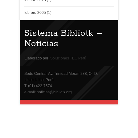
febrero 2015
(1)
febrero 2005
(1)
Sistema Bibliotk –
Noticias
Elaborado por:
Soluciones TEC Perú
Sede Central: Av. Trinidad Moran 238, Of. D.
Lince, Lima, Perú.
T: (01) 422-7574
e-mail: noticias@bibliotk.org